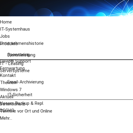
Home
IT-Systemhaus
Jobs
Unternehmenshistorie
Produkte
Sponsoring
Dienstleistung
David® Support
IT - Leasing
Fernwartung
Serversysteme
Kontakt
Email-Archivierung
Themen
Windows 7
IT-Sicherheit
Aktuell
Veeam Backup & Repl.
Datenschutz
DSGVO
Termine vor Ort und Online
Mehr...