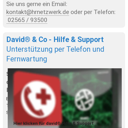
Sie uns gerne ein Email: 
kontakt@hrnetzwerk.de
 oder per Telefon: 
 02565 / 93500
David® & Co - Hilfe & Support
Unterstützung per Telefon und 
Fernwartung
Sie benötigen professionelle Hilfe bei Ihrer 
david®, faxware™ oder chayns® 
Installation?
Bei uns erhalten Sie Hilfe und Unterstützung zu Ihrem 
Tobit.Software Produkt. Direkt vom autorisierten Tobit 5- 
Sterne Partner (früher Tobit Premium Partner).
Hier klicken für david® Hilfe & Support