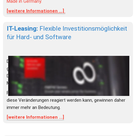
Made in Germany.
[weitere Informationen ...] 
IT-Leasing: 
Flexible Investitionsmöglichkeit 
für Hard- und Software
Digitalisierung kann Unternehmen den entscheidenden Vorteil 
gegenüber dem Mitbewerber bringen.
Daher ist es wichtig, sich technischen Innovationen und 
Möglichkeiten anzupassen, um am Markt zu bestehen.
Finanzierungslösungen mit denen schnell und flexibel auf 
diese Veränderungen reagiert werden kann, gewinnen daher 
immer mehr an Bedeutung.
[weitere Informationen ...]