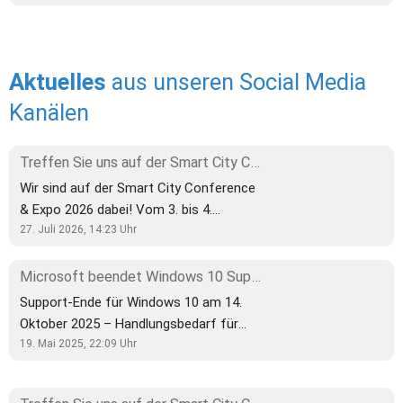
Aktuelles 
aus unseren Social Media 
Kanälen
Treffen Sie uns auf der Smart City Conference & Expo 2026!
Wir sind auf der Smart City Conference
& Expo 2026 dabei! Vom 3. bis 4.
September treffen sich in Ahaus
27. Juli 2026, 14:23
Uhr
Kommunen, Städte, Unternehmen und
Digitalisierungsexperten, um gemeinsam
Microsoft beendet Windows 10 Support: Jetzt handeln für IT-Sicherheit!
über die Zukunft der digitalen Stadt zu
Support-Ende für Windows 10 am 14.
sprechen. Auch wir sind als Aussteller
Oktober 2025 – Handlungsbedarf für
dabei und freuen uns auf spannende
Unternehmen Am 14. Oktober 2025
19. Mai 2025, 22:09
Uhr
Gespräche, neue Kontakte und den
stellt Microsoft den Support für
Austausch zu aktuellen
Windows 10 ein. Ab diesem Zeitpunkt