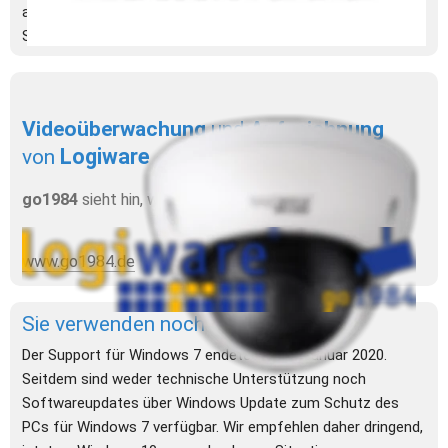
angefangen bei den Office-Lösungen, Windows 10 Pro, über 
Server-Betriebssysteme bis zur Cloud-Anbindung.
Videoüberwachung 
und 
Aufzeichnung 
Logiware
von 
go1984
 sieht hin, wenn Sie gerade weg sehen!
www.go1984.de
Sie verwenden noch
 Windows 7? 
Der Support für Windows 7 endete am 14. Januar 2020. 
Seitdem sind weder technische Unterstützung noch 
Softwareupdates über Windows Update zum Schutz des 
PCs für Windows 7 verfügbar. Wir empfehlen daher dringend, 