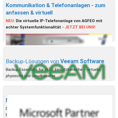
Kommunikation & Telefonanlagen - zum 
anfassen & virtuell
NEU: 
Die virtuelle IP-Telefonanlage von AGFEO mit 
echter Systemfunktionalität -
JETZT BEI UNS!
Veeam Software
Backup-Lösungen von
Backup Essentials für ALLE Einsatzbereiche – virtuelle, 
physische und cloudbasierte
Microsoft 
Partner
Durch unsere langjährige Erfahrung als Microsoft-Partner, 
bieten wir unseren Kunden Lösungen von Microsoft, 